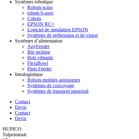
Systèmes robotique
Robots scara
robots 6-axes
Cobots
EPSON RC+
Logiciel de simulation EPSON
Systèmes de préhension et de vision
Systèmes d’alimentation
AnyFeeder
Bin picking
Bols vibrants
FlexiBowl
Parts Feeder
Intralogistique
Robots mobiles autonomes
Systèmes de convoyage
Systèmes de transport monorail
Contact
Devis
Contact
Devis
HUPICO
Tulpenstraat