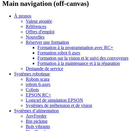
Main navigation (off-canvas)
À propos
Valeur ajoutée
Références
Offres d'emploi
Nouvelles
Réserver une formation
Formation à la programmation avec RC+
Formation robot 6 axes
Formation sur la vision et le suivi des convoyeurs
Formation à la maintenance et à la réparation
Demande de service
Systèmes robotique
Robots scara
robots 6-axes
Cobots
EPSON RC+
Logiciel de simulation EPSON
Systèmes de préhension et de vision
Systèmes d’alimentation
AnyFeeder
Bin picking
Bols vibrants