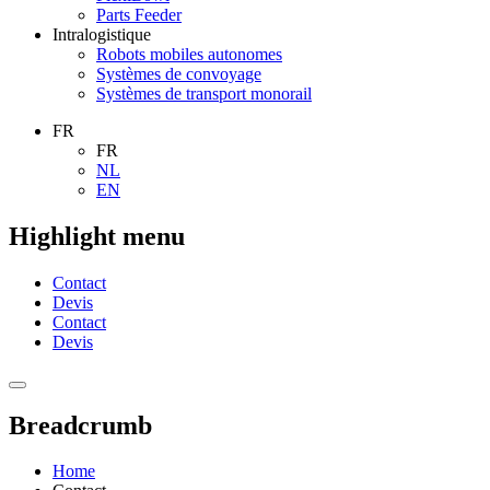
Parts Feeder
Intralogistique
Robots mobiles autonomes
Systèmes de convoyage
Systèmes de transport monorail
FR
FR
NL
EN
Highlight menu
Contact
Devis
Contact
Devis
Breadcrumb
Home