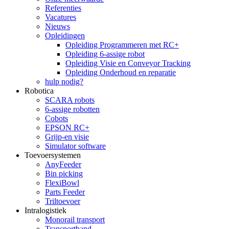
Referenties
Vacatures
Nieuws
Opleidingen
Opleiding Programmeren met RC+
Opleiding 6-assige robot
Opleiding Visie en Conveyor Tracking
Opleiding Onderhoud en reparatie
hulp nodig?
Robotica
SCARA robots
6-assige robotten
Cobots
EPSON RC+
Grijp-en visie
Simulator software
Toevoersystemen
AnyFeeder
Bin picking
FlexiBowl
Parts Feeder
Triltoevoer
Intralogistiek
Monorail transport
Transportband