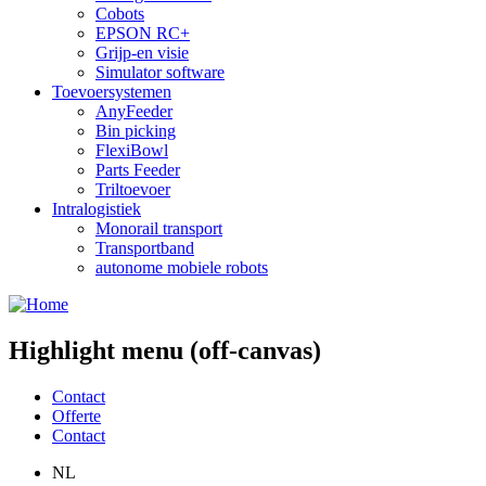
Cobots
EPSON RC+
Grijp-en visie
Simulator software
Toevoersystemen
AnyFeeder
Bin picking
FlexiBowl
Parts Feeder
Triltoevoer
Intralogistiek
Monorail transport
Transportband
autonome mobiele robots
Highlight menu (off-canvas)
Contact
Offerte
Contact
NL